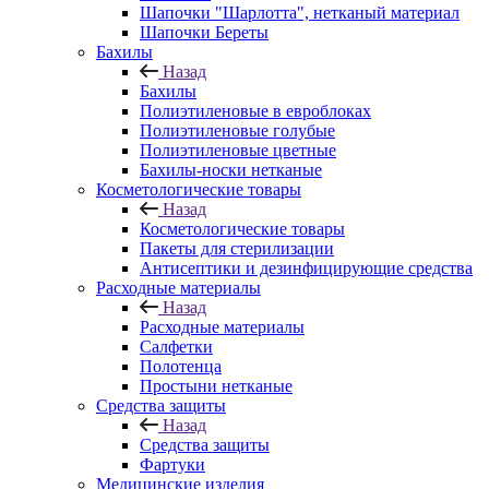
Шапочки "Шарлотта", нетканый материал
Шапочки Береты
Бахилы
Назад
Бахилы
Полиэтиленовые в евроблоках
Полиэтиленовые голубые
Полиэтиленовые цветные
Бахилы-носки нетканые
Косметологические товары
Назад
Косметологические товары
Пакеты для стерилизации
Антисептики и дезинфицирующие средства
Расходные материалы
Назад
Расходные материалы
Салфетки
Полотенца
Простыни нетканые
Средства защиты
Назад
Средства защиты
Фартуки
Медицинские изделия