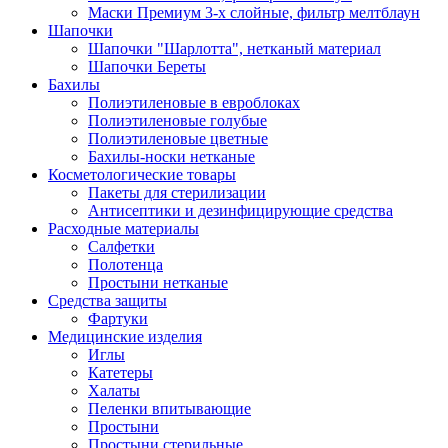
Маски Премиум 3-х слойные, фильтр мелтблаун
Шапочки
Шапочки "Шарлотта", нетканый материал
Шапочки Береты
Бахилы
Полиэтиленовые в евроблоках
Полиэтиленовые голубые
Полиэтиленовые цветные
Бахилы-носки нетканые
Косметологические товары
Пакеты для стерилизации
Антисептики и дезинфицирующие средства
Расходные материалы
Салфетки
Полотенца
Простыни нетканые
Средства защиты
Фартуки
Медицинские изделия
Иглы
Катетеры
Халаты
Пеленки впитывающие
Простыни
Простыни стерильные