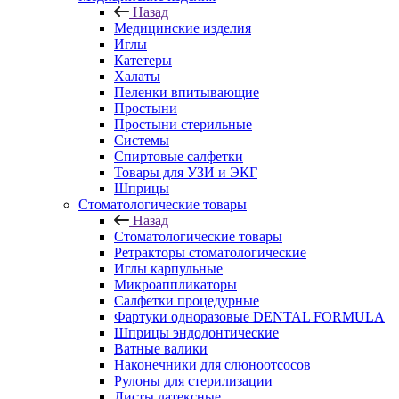
Назад
Медицинские изделия
Иглы
Катетеры
Халаты
Пеленки впитывающие
Простыни
Простыни стерильные
Системы
Спиртовые салфетки
Товары для УЗИ и ЭКГ
Шприцы
Стоматологические товары
Назад
Стоматологические товары
Ретракторы стоматологические
Иглы карпульные
Микроаппликаторы
Салфетки процедурные
Фартуки одноразовые DENTAL FORMULA
Шприцы эндодонтические
Ватные валики
Наконечники для слюноотсосов
Рулоны для стерилизации
Листы латексные