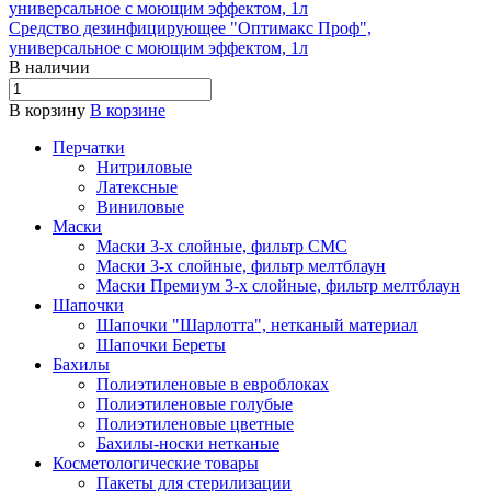
Средство дезинфицирующее "Оптимакс Проф",
универсальное с моющим эффектом, 1л
В наличии
В корзину
В корзине
Перчатки
Нитриловые
Латексные
Виниловые
Маски
Маски 3-х слойные, фильтр СМС
Маски 3-х слойные, фильтр мелтблаун
Маски Премиум 3-х слойные, фильтр мелтблаун
Шапочки
Шапочки "Шарлотта", нетканый материал
Шапочки Береты
Бахилы
Полиэтиленовые в евроблоках
Полиэтиленовые голубые
Полиэтиленовые цветные
Бахилы-носки нетканые
Косметологические товары
Пакеты для стерилизации