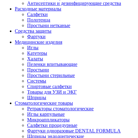
Антисептики и дезинфицирующие средства
Расходные материалы
Салфетки
Полотенца
Простыни нетканые
Средства защиты
Фартуки
Медицинские изделия
Иглы
Катетеры
Халаты
Пеленки впитывающие
Простыни
Простыни стерильные
Системы
Спиртовые салфетки
Товары для УЗИ и ЭКГ
Шприцы
Стоматологические товары
Ретракторы стоматологические
Иглы карпульные
Микроаппликаторы
Салфетки процедурные
Фартуки одноразовые DENTAL FORMULA
Шприцы эндодонтические