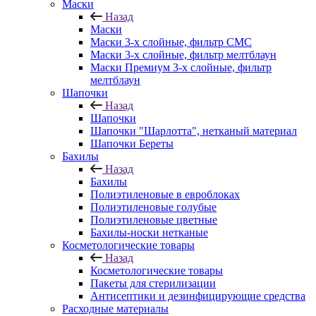
Маски
Назад
Маски
Маски 3-х слойные, фильтр СМС
Маски 3-х слойные, фильтр мелтблаун
Маски Премиум 3-х слойные, фильтр
мелтблаун
Шапочки
Назад
Шапочки
Шапочки "Шарлотта", нетканый материал
Шапочки Береты
Бахилы
Назад
Бахилы
Полиэтиленовые в евроблоках
Полиэтиленовые голубые
Полиэтиленовые цветные
Бахилы-носки нетканые
Косметологические товары
Назад
Косметологические товары
Пакеты для стерилизации
Антисептики и дезинфицирующие средства
Расходные материалы