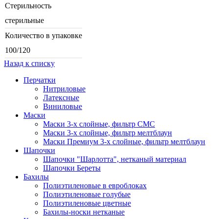
Стерильность
стерильные
Количество в упаковке
100/120
Назад к списку
Перчатки
Нитриловые
Латексные
Виниловые
Маски
Маски 3-х слойные, фильтр СМС
Маски 3-х слойные, фильтр мелтблаун
Маски Премиум 3-х слойные, фильтр мелтблаун
Шапочки
Шапочки "Шарлотта", нетканый материал
Шапочки Береты
Бахилы
Полиэтиленовые в евроблоках
Полиэтиленовые голубые
Полиэтиленовые цветные
Бахилы-носки нетканые