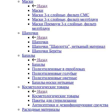
Маски
Назад
Маски
Маски 3-х слойные, фильтр СМС
Маски 3-х слойные, фильтр мелтблаун
Маски Премиум 3-х слойные, фильтр
мелтблаун
Шапочки
Назад
Шапочки
Шапочки "Шарлотта", нетканый материал
Шапочки Береты
Бахилы
Назад
Бахилы
Полиэтиленовые в евроблоках
Полиэтиленовые голубые
Полиэтиленовые цветные
Бахилы-носки нетканые
Косметологические товары
Назад
Косметологические товары
Пакеты для стерилизации
Антисептики и дезинфицирующие средства
Расходные материалы