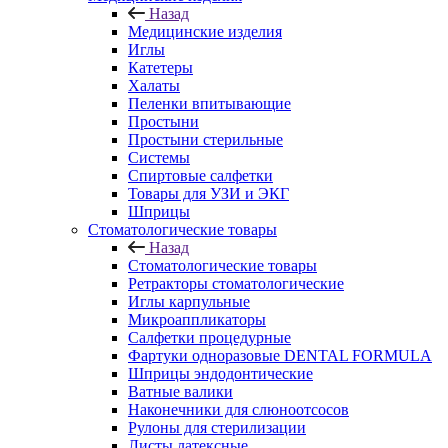
Назад
Медицинские изделия
Иглы
Катетеры
Халаты
Пеленки впитывающие
Простыни
Простыни стерильные
Системы
Спиртовые салфетки
Товары для УЗИ и ЭКГ
Шприцы
Стоматологические товары
Назад
Стоматологические товары
Ретракторы стоматологические
Иглы карпульные
Микроаппликаторы
Салфетки процедурные
Фартуки одноразовые DENTAL FORMULA
Шприцы эндодонтические
Ватные валики
Наконечники для слюноотсосов
Рулоны для стерилизации
Листы латексные