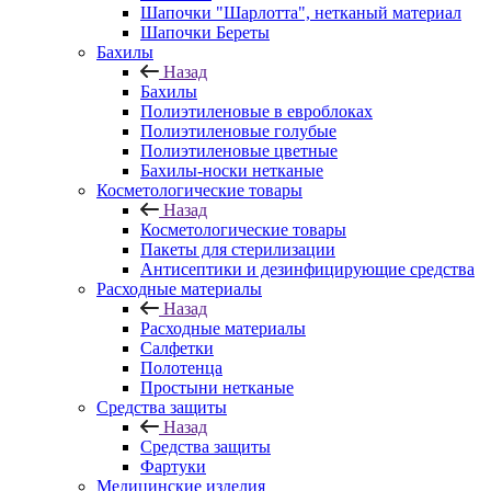
Шапочки "Шарлотта", нетканый материал
Шапочки Береты
Бахилы
Назад
Бахилы
Полиэтиленовые в евроблоках
Полиэтиленовые голубые
Полиэтиленовые цветные
Бахилы-носки нетканые
Косметологические товары
Назад
Косметологические товары
Пакеты для стерилизации
Антисептики и дезинфицирующие средства
Расходные материалы
Назад
Расходные материалы
Салфетки
Полотенца
Простыни нетканые
Средства защиты
Назад
Средства защиты
Фартуки
Медицинские изделия